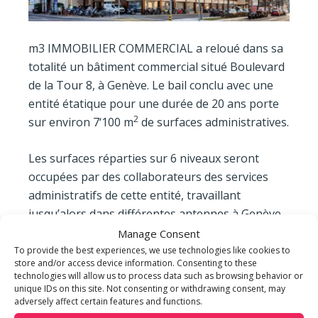
m3 IMMOBILIER COMMERCIAL a reloué dans sa
totalité un bâtiment commercial situé Boulevard
de la Tour 8, à Genève. Le bail conclu avec une
entité étatique pour une durée de 20 ans porte
2
sur environ 7‘100 m
de surfaces administratives.
Les surfaces réparties sur 6 niveaux seront
occupées par des collaborateurs des services
administratifs de cette entité, travaillant
jusqu’alors dans différentes antennes à Genève.
Le bail a été conclu pour une durée de 20 ans.
Manage Consent
To provide the best experiences, we use technologies like cookies to
store and/or access device information. Consenting to these
« Nous sommes fiers de la confiance accordée
technologies will allow us to process data such as browsing behavior or
par notre client, l’un des plus importants
unique IDs on this site. Not consenting or withdrawing consent, may
adversely affect certain features and functions.
employeurs du canton, pour la signature de ce