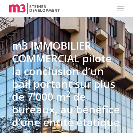
m3 IMMOBILIER
COMMERCIAL pilote
la conclusion d’un
bail portant sur plus
2
de 7’000 m
de
bureaux, au bénéfice
d’une entité étatique