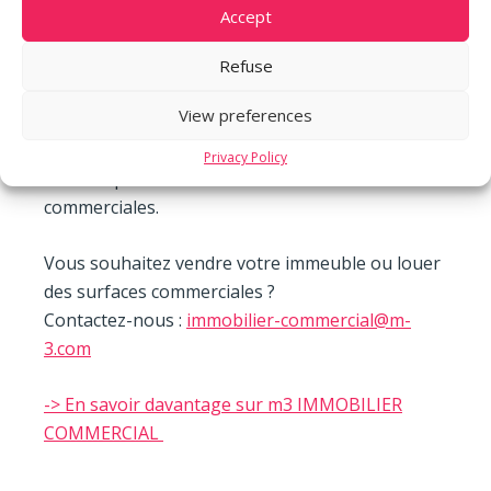
bail » indique Véronique Pieren, courtière en
Accept
locations commerciales, en charge de ce dossier.
Refuse
m3 IMMOBILIER COMMERCIAL a réalisé ces 2
View preferences
dernières années des transactions immobilières
pour un montant de CHF 516 millions et a mis en
Privacy Policy
2
location plus de 48’000 m
de surfaces
commerciales.
Vous souhaitez vendre votre immeuble ou louer
des surfaces commerciales ?
Contactez-nous :
immobilier-commercial@m-
3.com
-> En savoir davantage sur m3 IMMOBILIER
COMMERCIAL