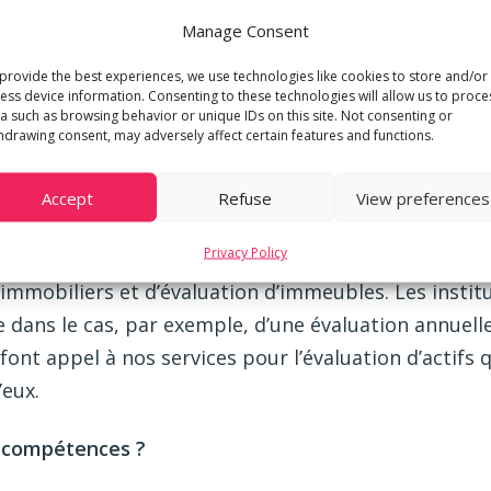
 esprit de complémentarité, de profiter de ce nouvea
Manage Consent
imée d’une double finalité qui est d’honorer notre p
provide the best experiences, we use technologies like cookies to store and/or
e en tant qu’expert immobilier externe.
ess device information. Consenting to these technologies will allow us to proce
a such as browsing behavior or unique IDs on this site. Not consenting or
hdrawing consent, may adversely affect certain features and functions.
 vos services ?
e. Nous comptons parmi elle des clients de m3 qui 
Accept
Refuse
View preferences
moniale de leur bien, pour un service de conseil ou 
Privacy Policy
nt avec des clients professionnels, auquel cas nou
s immobiliers et d’évaluation d’immeubles. Les instit
 dans le cas, par exemple, d’une évaluation annuelle 
ont appel à nos services pour l’évaluation d’actifs q
’eux.
 compétences ?