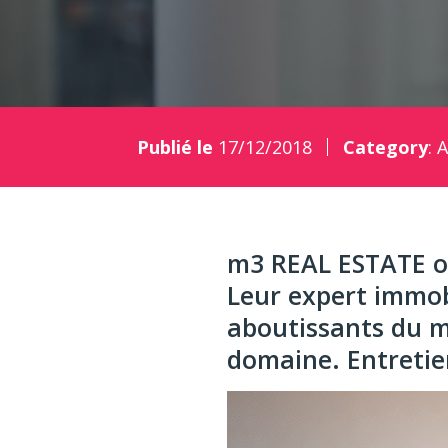
Publié le
17/12/2018
Category
:
A
m3 REAL ESTATE off
Leur expert immobi
aboutissants du m
domaine. Entretie