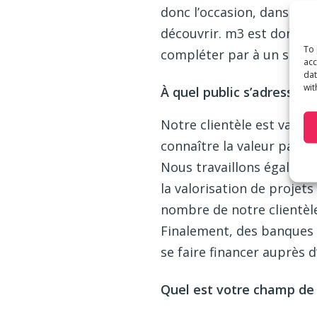
donc l’occasion, dans cet
découvrir. m3 est donc an
To 
compléter par à un servic
acc
dat
wit
À quel public s’adressent
Notre clientèle est varié
connaître la valeur patri
Nous travaillons égaleme
la valorisation de projet
nombre de notre clientèle
Finalement, des banques f
se faire financer auprès d
Quel est votre champ de