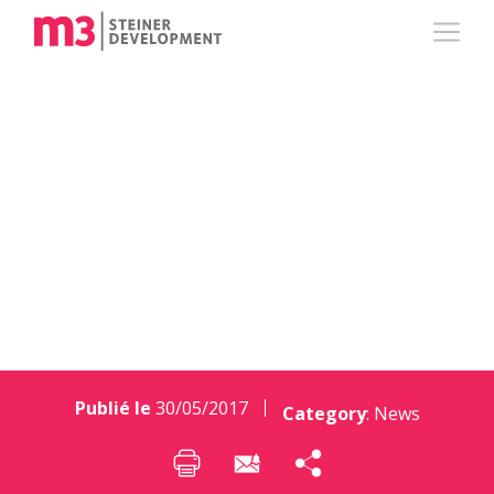
m3 REAL ESTATE
propose un nouveau
lieu événementiel !
Publié le
30/05/2017
Category
:
News