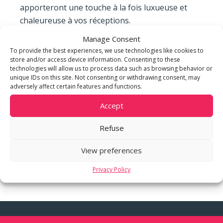
apporteront une touche à la fois luxueuse et
chaleureuse à vos réceptions.
Manage Consent
Le 19 by m3
To provide the best experiences, we use technologies like cookies to
rue de la Corraterie 19, Genève
store and/or access device information. Consenting to these
technologies will allow us to process data such as browsing behavior or
le19bym3.com
unique IDs on this site. Not consenting or withdrawing consent, may
adversely affect certain features and functions.
Les salons du 19 Corraterie, qui hébergèrent la
Accept
Société littéraire de Genève au 19ème siècle,
vous offrent un cadre unique, que vous pourrez
Refuse
aménager selon vos goûts et vos envies pour
donner vie à un événement qui vous ressemble.
View preferences
— Antoine Painot, Director of Events – MCI
Privacy Policy