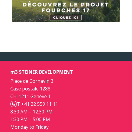
m3 STEINER DEVELOPMENT
Place de Cornavin 3
Case postale 1288
CH-1211 Genève 1
T +41 22 559 11 11
8:30 AM – 12:30 PM
1:30 PM – 5:00 PM
Monday to Friday