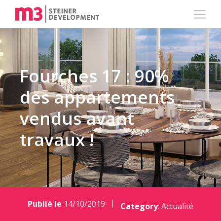
Fourches 17 : 90%
des appartements
vendus avant
travaux !
Publié le
14/10/2019
Category
:
Actualité