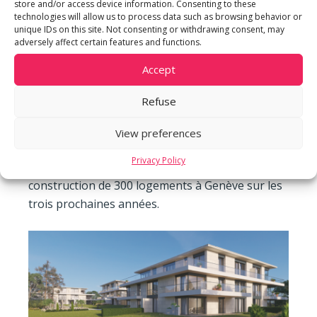
«
Les décisions prises en amont, intégrant la
store and/or access device information. Consenting to these
technologies will allow us to process data such as browsing behavior or
définition de l’emplacement, le choix du terrain,
unique IDs on this site. Not consenting or withdrawing consent, may
le type de construction et la typologie des
adversely affect certain features and functions.
appartements, démontrent qu’elles furent les
Accept
bonnes car les appartements ont été vendus en
une vitesse record !
» déclare Enzo Lo Bue,
Refuse
Directeur de m3 DÉVELOPPEMENT.
View preferences
Premier projet immobilier d’une longue série
Privacy Policy
puisque
m3 DÉVELOPPEMENT
annonce la
construction de 300 logements à Genève sur les
trois prochaines années.