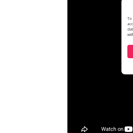
To 
acc
dat
wit