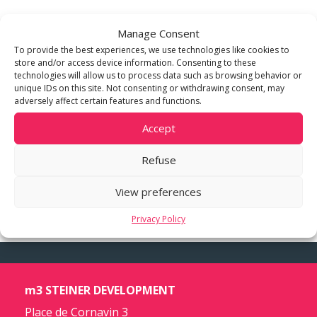
Retrouvez la vidéo intégrale de la
Manage Consent
dernière émission :
To provide the best experiences, we use technologies like cookies to
store and/or access device information. Consenting to these
technologies will allow us to process data such as browsing behavior or
unique IDs on this site. Not consenting or withdrawing consent, may
adversely affect certain features and functions.
Accept
Refuse
View preferences
Privacy Policy
m3 STEINER DEVELOPMENT
Place de Cornavin 3