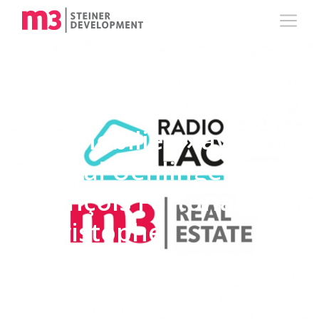
RADIO : « Les clés de
l’immobilier » avec
Pascal Uehlinger,
François Fortuna et
Christophe
Aumeunier