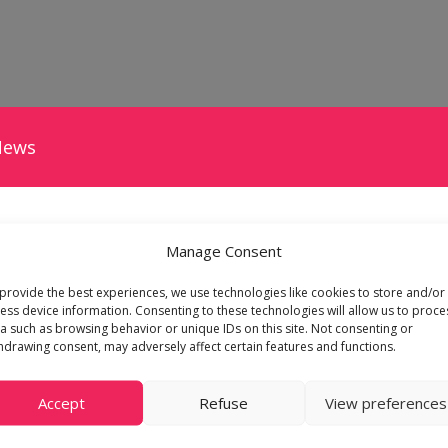
News
Manage Consent
ir de soutenir le Genève-Servette Hockey Club et accr
provide the best experiences, we use technologies like cookies to store and/or
ess device information. Consenting to these technologies will allow us to proce
patinoire des Vernets.
a such as browsing behavior or unique IDs on this site. Not consenting or
hdrawing consent, may adversely affect certain features and functions.
 Concours International de Dressage – Jiva Hill Stabl
Accept
Refuse
View preferences
rganisées des épreuves nationales et internationale