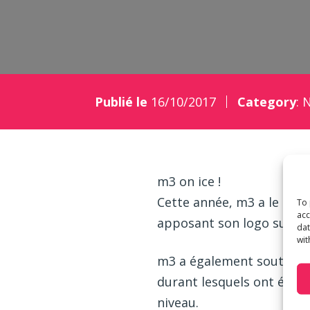
Publié le
16/10/2017
Category
:
m3 on ice !
Cette année, m3 a le plais
To 
acc
apposant son logo sur la 
dat
wit
m3 a également soutenu le
durant lesquels ont été o
niveau.