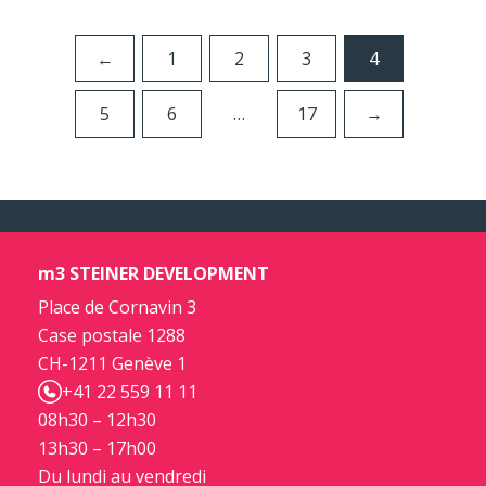
←
1
2
3
4
5
6
…
17
→
m3 STEINER DEVELOPMENT
Place de Cornavin 3
Case postale 1288
CH-1211 Genève 1
+41 22 559 11 11
08h30 – 12h30
13h30 – 17h00
Du lundi au vendredi