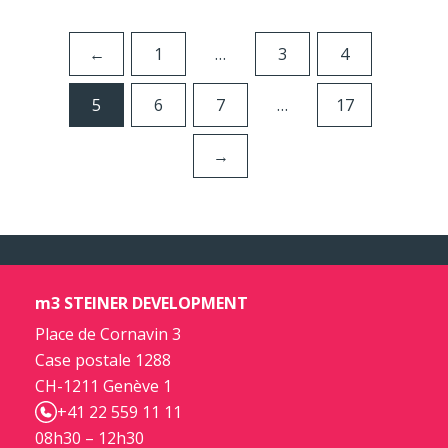
←
1
…
3
4
5
6
7
…
17
→
m3 STEINER DEVELOPMENT
Place de Cornavin 3
Case postale 1288
CH-1211 Genève 1
+41 22 559 11 11
08h30 – 12h30