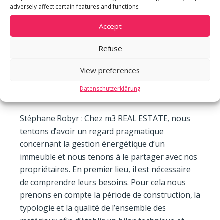
adversely affect certain features and functions.
LES CONSEILS DE L’EXPERT, STEPHANE ROBYR,
Accept
DIRECTEUR PROPERTY CHEZ M3 REAL ESTATE –
Stéphane Robyr interviewé pour FLAT.
Refuse
FLAT : Quelles sont, pour les proprietaires
View preferences
d’immeubles, les demarches à suivre pour
Datenschutzerklärung
atteindre ces objectifs ?
Stéphane Robyr : Chez m3 REAL ESTATE, nous
tentons d’avoir un regard pragmatique
concernant la gestion énergétique d’un
immeuble et nous tenons à le partager avec nos
propriétaires. En premier lieu, il est nécessaire
de comprendre leurs besoins. Pour cela nous
prenons en compte la période de construction, la
typologie et la qualité de l’ensemble des