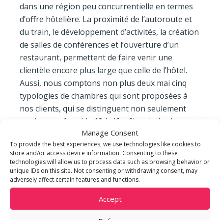
dans une région peu concurrentielle en termes
d’offre hôtelière. La proximité de l’autoroute et
du train, le développement d’activités, la création
de salles de conférences et l’ouverture d’un
restaurant, permettent de faire venir une
clientèle encore plus large que celle de l’hôtel.
Aussi, nous comptons non plus deux mai cinq
typologies de chambres qui sont proposées à
nos clients, qui se distinguent non seulement
par leur surface (de 18 à 46 m2) mais également
Manage Consent
par leurs fonctionnalités et les services
To provide the best experiences, we use technologies like cookies to
proposés.
store and/or access device information. Consenting to these
technologies will allow us to process data such as browsing behavior or
unique IDs on this site. Not consenting or withdrawing consent, may
adversely affect certain features and functions.
Accept