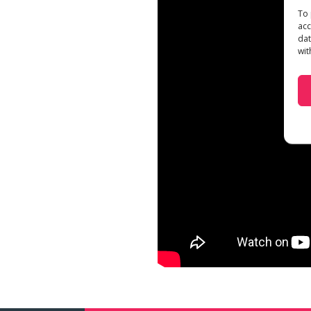
To 
acc
dat
wit