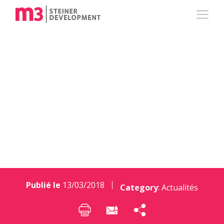
m3 et BNP Paribas
Real Estate signent
un contrat d’alliance
Publié le
13/03/2018
Category
:
Actualités