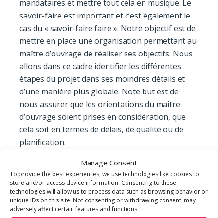
mandataires et mettre tout cela en musique. Le
savoir-faire est important et c’est également le
cas du « savoir-faire faire ». Notre objectif est de
mettre en place une organisation permettant au
maître d’ouvrage de réaliser ses objectifs. Nous
allons dans ce cadre identifier les différentes
étapes du projet dans ses moindres détails et
d’une manière plus globale. Note but est de
nous assurer que les orientations du maître
d’ouvrage soient prises en considération, que
cela soit en termes de délais, de qualité ou de
planification.
Manage Consent
Quels sont les enjeux de votre quotidien ?
To provide the best experiences, we use technologies like cookies to
Nous sommes tous au service d’un projet.
store and/or access device information. Consenting to these
Aujourd’hui, notre quotidien est d’anticiper afin
technologies will allow us to process data such as browsing behavior or
unique IDs on this site. Not consenting or withdrawing consent, may
de proposer des solutions au maître d’ouvrage.
adversely affect certain features and functions.
Pour cela, nous nous servons de toute notre