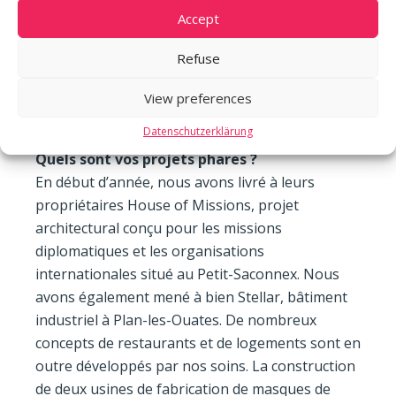
Accept
expérience. Nous sommes une dizaine au sein de
l’équipe, soit une centaine d’années
Refuse
d’expériences si on les additionne. En fonction
des besoins du maître d’ouvrage, chacun
View preferences
apporte sa solution, selon son expertise.
Datenschutzerklärung
Quels sont vos projets phares ?
En début d’année, nous avons livré à leurs
propriétaires House of Missions, projet
architectural conçu pour les missions
diplomatiques et les organisations
internationales situé au Petit-Saconnex. Nous
avons également mené à bien Stellar, bâtiment
industriel à Plan-les-Ouates. De nombreux
concepts de restaurants et de logements sont en
outre développés par nos soins. La construction
de deux usines de fabrication de masques de