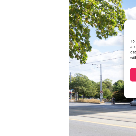
To 
acc
dat
wit