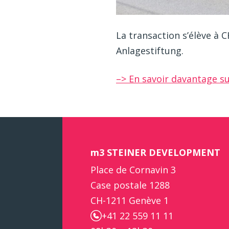
La transaction s’élève à 
Anlagestiftung.
–> En savoir davantage s
m3 STEINER DEVELOPMENT
Place de Cornavin 3
Case postale 1288
CH-1211 Genève 1
+41 22 559 11 11