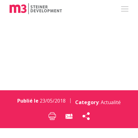
Race For Gift : à vos
dons, prêts, partez !
Publié le
23/05/2018
Category
:
Actualité