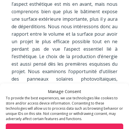
l’aspect esthétique est mis en avant, mais nous
comprenons bien que plus le bâtiment expose
une surface extérieure importante, plus il y aura
de déperditions. Nous nous intéressons donc au
rapport entre le volume et la surface pour avoir
un projet le plus efficace possible tout en ne
perdant pas de vue l’aspect essentiel lié à
l’esthétique. Le choix de la production d’énergie
est aussi pensé dès les premières esquisses du
projet. Nous examinons l’opportunité d’utiliser
des panneaux solaires photovoltaïques,
directement intégrés dans les surfaces exposées
Manage Consent
au soleil, de mettre en œuvre des sondes
To provide the best experiences, we use technologies like cookies to
géothermiques. De même, nous nous penchons
store and/or access device information. Consenting to these
sur la gestion des ressources et des déchets.
technologies will allow us to process data such as browsing behavior or
unique IDs on this site. Not consenting or withdrawing consent, may
Ainsi, les pompes à chaleur permettent de
adversely affect certain features and functions.
chauffer l’eau et/ou l’air grâce à un dispositif