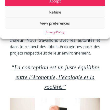
Accept
thermodynamique. Notre réflexion porte aussi
sur la possibilité de récupérer l’eau de pluie. La
Refuse
mise en place d’une végétation rigoureusement
pensée permet de protéger le bâtiment du soleil
View preferences
et donc de la chaleur, mais aussi de créer une
Privacy Policy
couverture qui permet au contraire de garder la
chaleur. Nous travaillons avec les autorités et
dans le respect des labels écologiques pour des
projets respectueux de leur environnement.
“La conception est un juste équilibre
entre l’économie, l’écologie et la
société.”