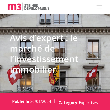
Avis d’expert : le
marché de
l’investissement
immobilier
Publié le
26/01/2024
Category
:
Expertises