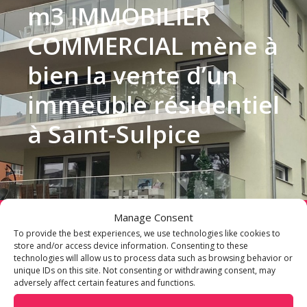
m3 IMMOBILIER
COMMERCIAL mène à
bien la vente d’un
immeuble résidentiel
à Saint-Sulpice
Manage Consent
Publié le
13/10/2022
Category
:
Actualité
To provide the best experiences, we use technologies like cookies to
store and/or access device information. Consenting to these
technologies will allow us to process data such as browsing behavior or
unique IDs on this site. Not consenting or withdrawing consent, may
adversely affect certain features and functions.