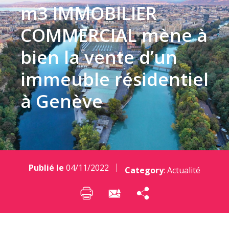
m3 IMMOBILIER
COMMERCIAL mène à
bien la vente d’un
immeuble résidentiel
à Genève
Publié le
04/11/2022
Category
:
Actualité