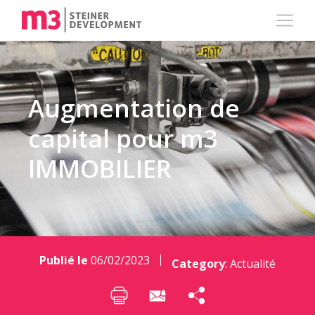
Augmentation de
capital pour m3
IMMOBILIER
Publié le
06/02/2023
Category
:
Actualité