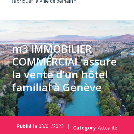
fabriquer la Ville de demain ».
m3 IMMOBILIER
COMMERCIAL assure
la vente d’un hôtel
familial à Genève
Publié le
03/01/2023
Category
:
Actualité