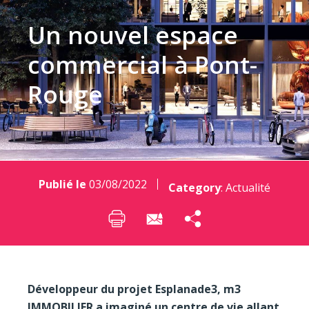
Un nouvel espace
commercial à Pont-
Rouge
Publié le
03/08/2022
Category
:
Actualité
Développeur du projet Esplanade3, m3
IMMOBILIER a imaginé un centre de vie allant