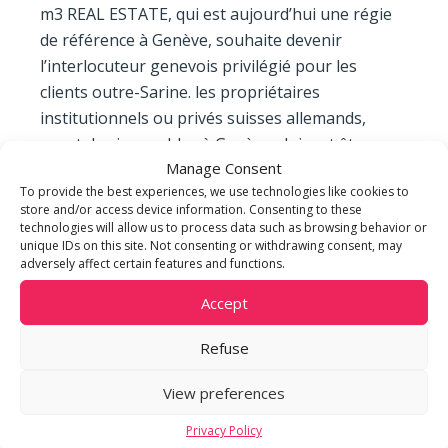
m3 REAL ESTATE, qui est aujourd’hui une régie
de référence à Genève, souhaite devenir
l’interlocuteur genevois privilégié pour les
clients outre-Sarine. les propriétaires
institutionnels ou privés suisses allemands,
ayant des immeubles à Genève, doivent être
Manage Consent
conseillés et accompagnés par des
To provide the best experiences, we use technologies like cookies to
professionnels du marché local. que ce soit pour
store and/or access device information. Consenting to these
la gérance d’immeubles résidentiels ou
technologies will allow us to process data such as browsing behavior or
unique IDs on this site. Not consenting or withdrawing consent, may
commerciaux, m3 REAL ESTATE, qui propose
adversely affect certain features and functions.
aujourd’hui des prestations immobilières à 360°,
connaît parfaitement les problématiques et le
Accept
marché. notre savoir-faire et notre expérience,
Refuse
que nous offrons à nos clients depuis 1950, est
une vraie plus-value.
View preferences
Market_Teresa_Astorina_m3_0
Privacy Policy