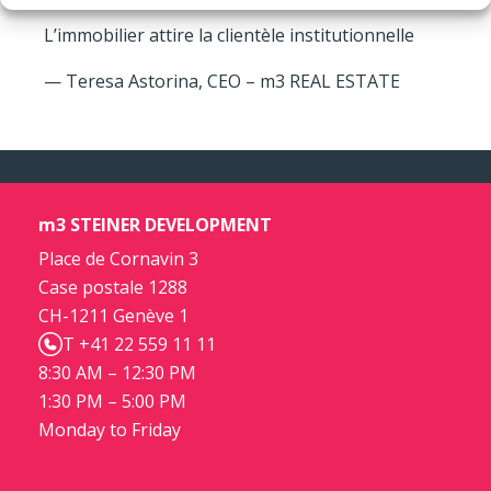
L’immobilier attire la clientèle institutionnelle
— Teresa Astorina, CEO – m3 REAL ESTATE
m3 STEINER DEVELOPMENT
Place de Cornavin 3
Case postale 1288
CH-1211 Genève 1
T +41 22 559 11 11
8:30 AM – 12:30 PM
1:30 PM – 5:00 PM
Monday to Friday