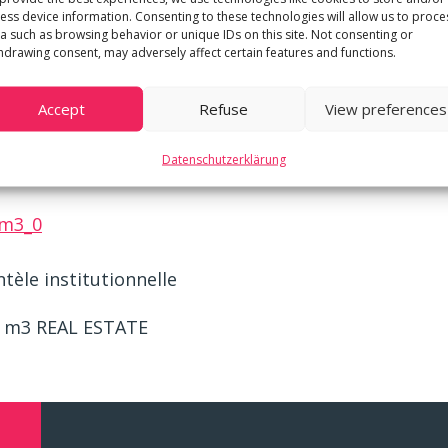
es clients outre-Sarine. les propriétaires institution
ess device information. Consenting to these technologies will allow us to proce
a such as browsing behavior or unique IDs on this site. Not consenting or
eubles à Genève, doivent être conseillés et accom
hdrawing consent, may adversely affect certain features and functions.
 local. que ce soit pour la gérance d’immeubles rés
ose aujourd’hui des prestations immobilières à 360
Accept
Refuse
View preferences
marché. notre savoir-faire et notre expérience, que 
Datenschutzerklärung
 plus-value.
_m3_0
ntèle institutionnelle
– m3 REAL ESTATE