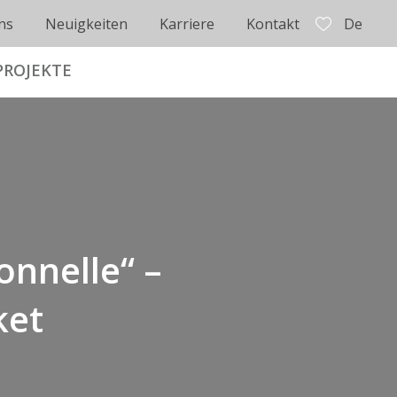
ns
Neuigkeiten
Karriere
Kontakt
De
PROJEKTE
ionnelle“ –
ket