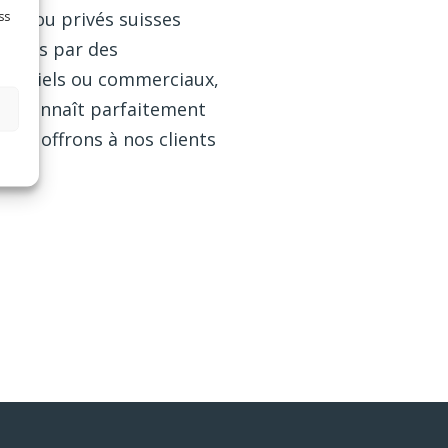
nels ou privés suisses
ss
pagnés par des
identiels ou commerciaux,
°, connaît parfaitement
nous offrons à nos clients