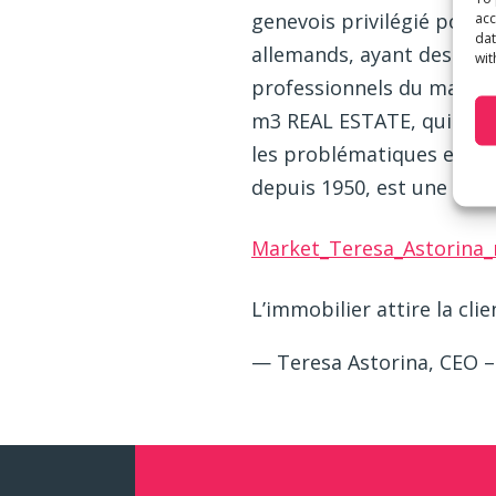
genevois privilégié pour l
acc
dat
allemands, ayant des imm
wit
professionnels du marché
m3 REAL ESTATE, qui prop
les problématiques et le 
depuis 1950, est une vraie
Market_Teresa_Astorina
L’immobilier attire la clie
— Teresa Astorina, CEO 