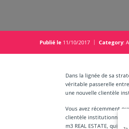
Publié le
11/10/2017
Category
:
A
Dans la lignée de sa stra
véritable passerelle entr
une nouvelle clientèle ins
Vous avez récemment ouve
clientèle institutionnelle 
m3 REAL ESTATE, qui est a
To 