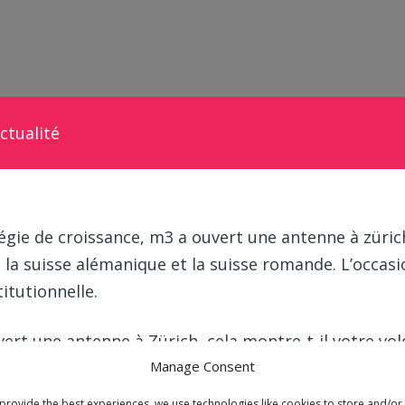
ctualité
tégie de croissance, m3 a ouvert une antenne à züric
e la suisse alémanique et la suisse romande. L’occas
titutionnelle.
rt une antenne à Zürich, cela montre-t-il votre vol
Manage Consent
?
ujourd’hui une régie de référence à Genève, souhait
provide the best experiences, we use technologies like cookies to store and/or