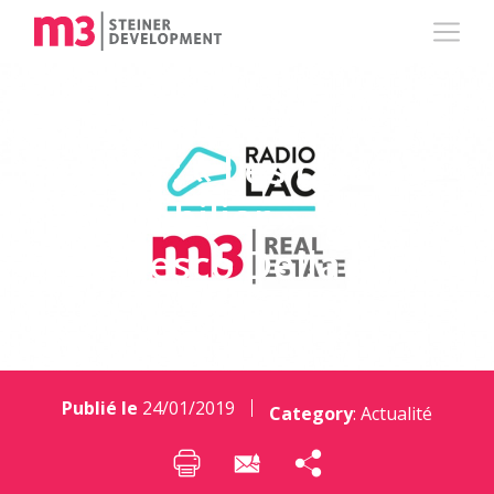
RADIO : « Les clés de
l’immobilier » avec
Francesco Della Casa
Publié le
24/01/2019
Category
:
Actualité