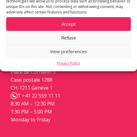
technologies will allow us to process data such as browsing behavior or
unique IDs on this site. Not consenting or withdrawing consent, may
adversely affect certain features and functions.
Accept
Refuse
View preferences
m3 STEINER DEVELOPMENT
Privacy Policy
Place de Cornavin 3
Case postale 1288
CH-1211 Genève 1
T +41 22 559 11 11
8:30 AM – 12:30 PM
1:30 PM – 5:00 PM
Monday to Friday