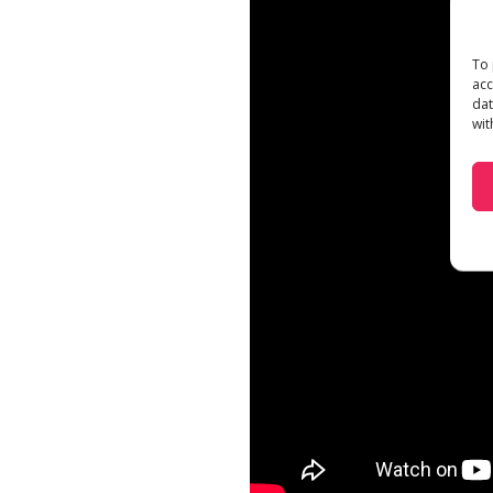
To 
acc
dat
wit