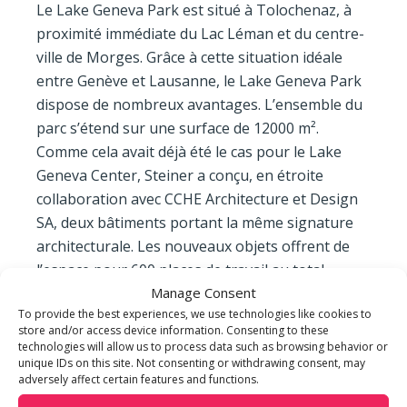
Le Lake Geneva Park est situé à Tolochenaz, à
proximité immédiate du Lac Léman et du centre-
ville de Morges. Grâce à cette situation idéale
entre Genève et Lausanne, le Lake Geneva Park
dispose de nombreux avantages. L’ensemble du
parc s’étend sur une surface de 12000 m².
Comme cela avait déjà été le cas pour le Lake
Geneva Center, Steiner a conçu, en étroite
collaboration avec CCHE Architecture et Design
SA, deux bâtiments portant la même signature
architecturale. Les nouveaux objets offrent de
l’espace pour 600 places de travail au total.
Malgré leur taille, ils s’intègrent parfaitement
Manage Consent
To provide the best experiences, we use technologies like cookies to
dans leur environnement, grâce à un design
store and/or access device information. Consenting to these
contemporain et une finition de grande valeur.
technologies will allow us to process data such as browsing behavior or
unique IDs on this site. Not consenting or withdrawing consent, may
adversely affect certain features and functions.