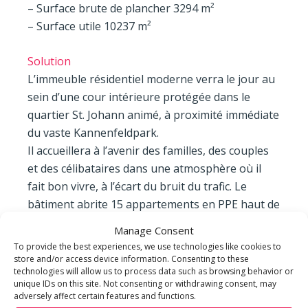
– Surface brute de plancher 3294 m²
– Surface utile 10237 m²
Solution
L’immeuble résidentiel moderne verra le jour au
sein d’une cour intérieure protégée dans le
quartier St. Johann animé, à proximité immédiate
du vaste Kannenfeldpark.
Il accueillera à l’avenir des familles, des couples
et des célibataires dans une atmosphère où il
fait bon vivre, à l’écart du bruit du trafic. Le
bâtiment abrite 15 appartements en PPE haut de
gamme et un parking couvert. Les élégants
Manage Consent
appartements de 2,5 à 5,5 pièces présentent une
To provide the best experiences, we use technologies like cookies to
structure moderne, des volumes généreux et des
store and/or access device information. Consenting to these
technologies will allow us to process data such as browsing behavior or
espaces extérieurs accueillants.
unique IDs on this site. Not consenting or withdrawing consent, may
adversely affect certain features and functions.