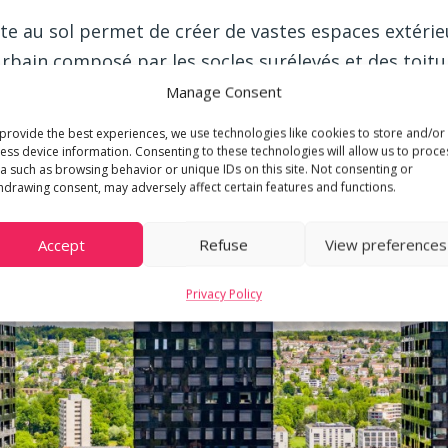
te au sol permet de créer de vastes espaces extérie
rbain composé par les socles surélevés et des toit
kanstrasse. Les lignes élancées des tours d’habitati
Manage Consent
ffinés, qui contribuent à créer un espace de vie ha
provide the best experiences, we use technologies like cookies to store and/or
ess device information. Consenting to these technologies will allow us to proce
a such as browsing behavior or unique IDs on this site. Not consenting or
hdrawing consent, may adversely affect certain features and functions.
Accept
Refuse
View preferences
Privacy Policy