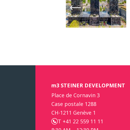
m3 STEINER DEVELOPMENT
Place de Cornavin 3
Case postale 1288
CH-1211 Genève 1
T +41 22 559 11 11