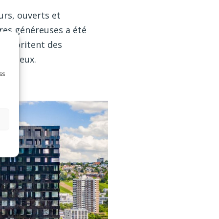
urs, ouverts et
ures généreuses a été
on abritent des
rmonieux.
ss